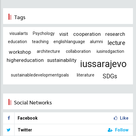
Tags
visualarts
Psychology
visit
cooperation
research
education
teaching
englishlanguage
alumni
lecture
workshop
architecture
collaboration
iusinsdgaction
highereducation
sustainability
iussarajevo
sustainabledevelopmentgoals
literature
SDGs
Social Networks
Facebook
Like
Twitter
Follow