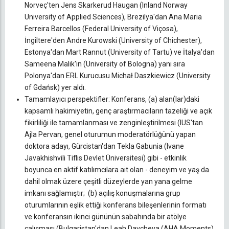
Norveç'ten Jens Skarkerud Haugan (Inland Norway
University of Applied Sciences), Brezilya'dan Ana Maria
Ferreira Barcellos (Federal University of Viçosa),
İngiltere'den Andre Kurowski (University of Chichester),
Estonya'dan Mart Rannut (University of Tartu) ve İtalya'dan
Sameena Malik'in (University of Bologna) yanı sıra
Polonya'dan ERL Kurucusu Michał Daszkiewicz (University
of Gdańsk) yer aldı.
Tamamlayıcı perspektifler: Konferans, (a) alan(lar)daki
kapsamlı hakimiyetin, genç araştırmacıların tazeliği ve açık
fikirliliği ile tamamlanması ve zenginleştirilmesi (IUS'tan
Ajla Pervan, genel oturumun moderatörlüğünü yapan
doktora adayı, Gürcistan'dan Tekla Gabunia (Ivane
Javakhishvili Tiflis Devlet Üniversitesi) gibi - etkinlik
boyunca en aktif katılımcılara ait olan - deneyim ve yaş da
dahil olmak üzere çeşitli düzeylerde yan yana gelme
imkanı sağlamıştır; (b) açılış konuşmalarına grup
oturumlarının eşlik ettiği konferans bileşenlerinin formatı
ve konferansın ikinci gününün sabahında bir atölye
çalışması (Bulgaristan'dan Leah Davcheva (AHA Moments)