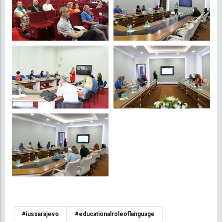
#iussarajevo
#educationalroleoflanguage