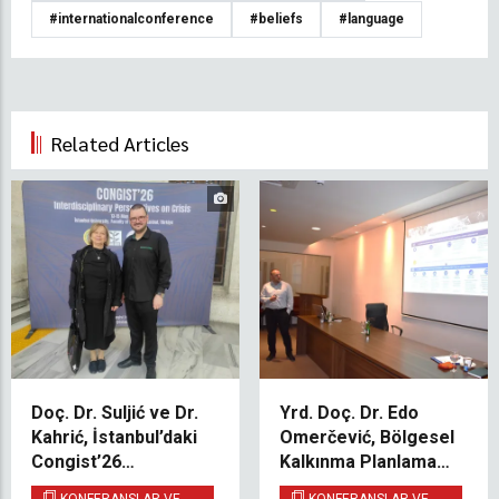
#internationalconference
#beliefs
#language
Related Articles
Doç. Dr. Suljić ve Dr.
Yrd. Doç. Dr. Edo
Kahrić, İstanbul’daki
Omerčević, Bölgesel
Congist’26
Kalkınma Planlaması
Kongresi’nde
Toplantısında Ara