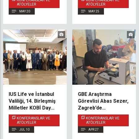
KONFERANSLAR VE
KONFERANSLAR VE
Uluslararası
Dönem
ATÖLYELER
ATÖLYELER
Akademik Diyaloğa
Değerlendirmeleri
MAY 20
MAY 25
Katkı Sundu
Hakkında Konuştu
IUS Life ve İstanbul
GBE Araştırma
Valiliği, 14. Birleşmiş
Görevlisi Abas Sezer,
Milletler KOBİ Day
Zagreb’de
Konferansı 2026'ya
Düzenlenen İleri
KONFERANSLAR VE
KONFERANSLAR VE
Katıldı
Hücre Görüntüleme
ATÖLYELER
ATÖLYELER
Çalıştayında
JUL 10
APR 27