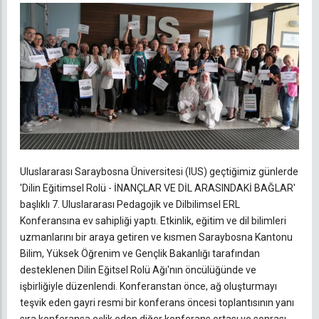
Uluslararası Saraybosna Üniversitesi (IUS) geçtiğimiz günlerde
'Dilin Eğitimsel Rolü - İNANÇLAR VE DİL ARASINDAKİ BAĞLAR'
başlıklı 7. Uluslararası Pedagojik ve Dilbilimsel ERL
Konferansına ev sahipliği yaptı. Etkinlik, eğitim ve dil bilimleri
uzmanlarını bir araya getiren ve kısmen Saraybosna Kantonu
Bilim, Yüksek Öğrenim ve Gençlik Bakanlığı tarafından
desteklenen Dilin Eğitsel Rolü Ağı'nın öncülüğünde ve
işbirliğiyle düzenlendi. Konferanstan önce, ağ oluşturmayı
teşvik eden gayri resmi bir konferans öncesi toplantısının yanı
sıra konferansa eşlik eden diğer konferans ortası ve sonrası