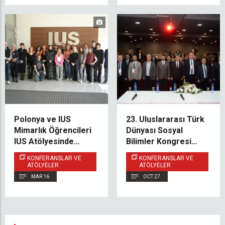
Polonya ve IUS
23. Uluslararası Türk
Mimarlık Öğrencileri
Dünyası Sosyal
IUS Atölyesinde
Bilimler Kongresi
Tasarım Yoluyla
IUS’ta Gerçekleştirildi
KONFERANSLAR VE
KONFERANSLAR VE
Duyguyu Keşfetti
ATÖLYELER
ATÖLYELER
MAR 16
OCT 27