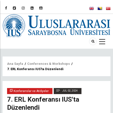
Sayfa
Ana Sayfa
/
Conferences & Workshops
/
7. ERL Konferansı IUS'ta Düzenlendi
yolu
Konferanslar ve Atölyeler
JUL 02, 2024
7. ERL Konferansı IUS'ta
Düzenlendi