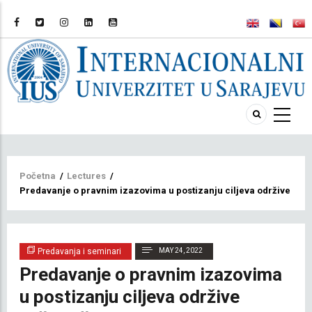
Breadcrumb
Početna
/
Lectures
/
Predavanje o pravnim izazovima u postizanju ciljeva održive zašti
Predavanja i seminari
MAY 24, 2022
Predavanje o pravnim izazovima
u postizanju ciljeva održive