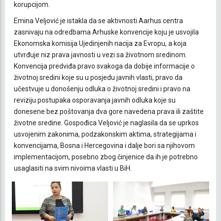
korupcijom.
Emina Veljović je istakla da se aktivnosti Aarhus centra
zasnivaju na odredbama Arhuske konvencije koju je usvojila
Ekonomska komisija Ujedinjenih nacija za Evropu, a koja
utvrđuje niz prava javnosti u vezi sa životnom sredinom.
Konvencija predviđa pravo svakoga da dobije informacije o
životnoj sredini koje su u posjedu javnih vlasti, pravo da
učestvuje u donošenju odluka o životnoj sredini i pravo na
reviziju postupaka osporavanja javnih odluka koje su
donesene bez poštovanja dva gore navedena prava ili zaštite
životne sredine. Gospođica Veljović je naglasila da se uprkos
usvojenim zakonima, podzakonskim aktima, strategijama i
konvencijama, Bosna i Hercegovina i dalje bori sa njihovom
implementacijom, posebno zbog činjenice da ih je potrebno
usaglasiti na svim nivoima vlasti u BiH.