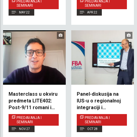
PREDAVANJA I
PREDAVANJA I
seminaru o
Shuttle Diplomacy
SEMINARI
SEMINARI
interdisciplinarnom
Talks
MAY 22
APR 22
istraživanju
Masterclass u okviru
Panel-diskusija na
predmeta LITE402:
IUS-u o regionalnoj
Post-9/11 romani i
integraciji i
„zig-zag” struktura
ekonomskim
PREDAVANJA I
PREDAVANJA I
kratke priče
reformama
SEMINARI
SEMINARI
NOV 27
OCT 28