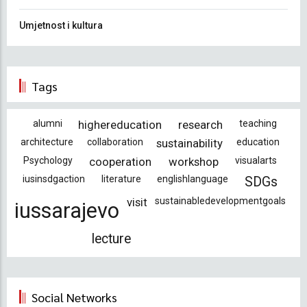
Umjetnost i kultura
Tags
alumni
highereducation
research
teaching
architecture
collaboration
sustainability
education
Psychology
cooperation
workshop
visualarts
iusinsdgaction
literature
englishlanguage
SDGs
visit
sustainabledevelopmentgoals
iussarajevo
lecture
Social Networks