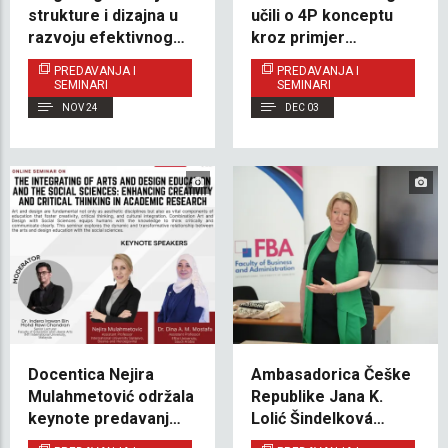
strukture i dizajna u
učili o 4P konceptu
razvoju efektivnog
kroz primjer
menadžerskog
EtnoDesign.se
PREDAVANJA I
PREDAVANJA I
liderstva: uvid iz
SEMINARI
SEMINARI
perspektive prakse
NOV 24
DEC 03
Docentica Nejira
Ambasadorica Češke
Mulahmetović održala
Republike Jana K.
keynote predavanje
Lolić Šindelková
na međunarodnom
posjetila IUS u okviru