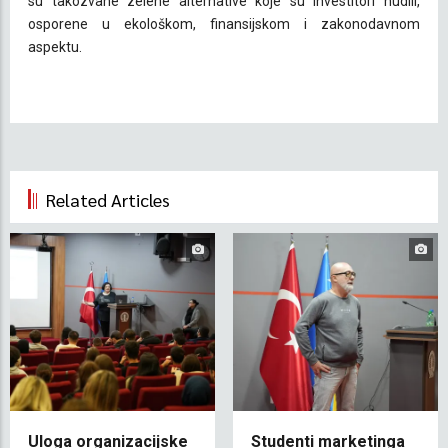
su takozvane zelene alternative koje su investitori nudili,
osporene u ekološkom, finansijskom i zakonodavnom
aspektu.
Related Articles
Uloga organizacijske
Studenti marketinga