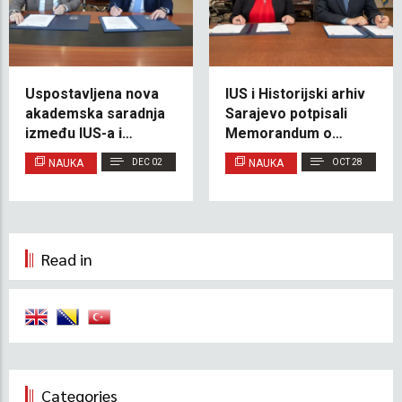
Uspostavljena nova
IUS i Historijski arhiv
akademska saradnja
Sarajevo potpisali
između IUS-a i
Memorandum o
Univerziteta Yeditepe
razumijevanju radi
NAUKA
DEC 02
NAUKA
OCT 28
jačanja istraživanja
arhitektonskog
naslijeđa
Read in
Categories