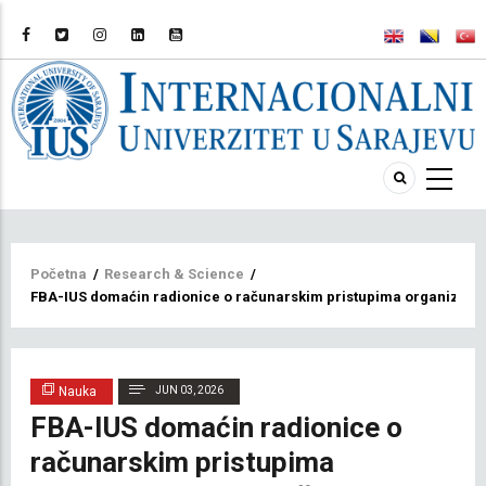
Breadcrumb
Početna
/
Research & Science
/
FBA-IUS domaćin radionice o računarskim pristupima organizacij
Nauka
JUN 03, 2026
FBA-IUS domaćin radionice o
računarskim pristupima