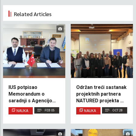
Related Articles
IUS potpisao
Održan treći sastanak
Memorandum o
projektnih partnera
saradnji s Agencijom
NATURED projekta u
za rad i zapošljavanje
Splitu/Kaštelima
NAUKA
FEB 05
NAUKA
OCT 28
Bosne i Hercegovine