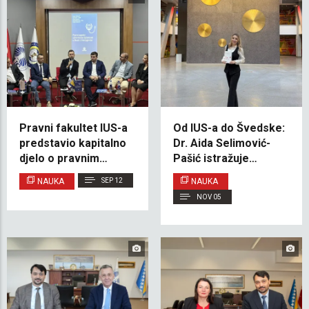
Pravni fakultet IUS-a
Od IUS-a do Švedske:
predstavio kapitalno
Dr. Aida Selimović-
djelo o pravnim
Pašić istražuje
aspektima
metilaciju DNK u
NAUKA
SEP 12
NAUKA
medicinske profesije
liječenju leukemije
NOV 05
u BiH