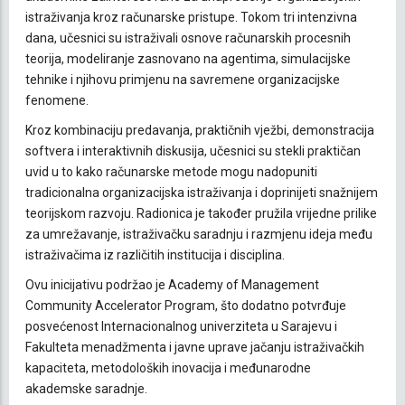
istraživanja kroz računarske pristupe. Tokom tri intenzivna
dana, učesnici su istraživali osnove računarskih procesnih
teorija, modeliranje zasnovano na agentima, simulacijske
tehnike i njihovu primjenu na savremene organizacijske
fenomene.
Kroz kombinaciju predavanja, praktičnih vježbi, demonstracija
softvera i interaktivnih diskusija, učesnici su stekli praktičan
uvid u to kako računarske metode mogu nadopuniti
tradicionalna organizacijska istraživanja i doprinijeti snažnijem
teorijskom razvoju. Radionica je također pružila vrijedne prilike
za umrežavanje, istraživačku saradnju i razmjenu ideja među
istraživačima iz različitih institucija i disciplina.
Ovu inicijativu podržao je Academy of Management
Community Accelerator Program, što dodatno potvrđuje
posvećenost Internacionalnog univerziteta u Sarajevu i
Fakulteta menadžmenta i javne uprave jačanju istraživačkih
kapaciteta, metodoloških inovacija i međunarodne
akademske saradnje.