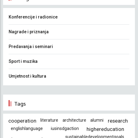
Konferencije i radionice
Nagrade i priznanja
Predavanja i seminari
Sport i muzika
Umjetnost i kultura
Tags
cooperation
literature
architecture
alumni
research
englishlanguage
iusinsdgaction
highereducation
sustainabledevelopmentgoals